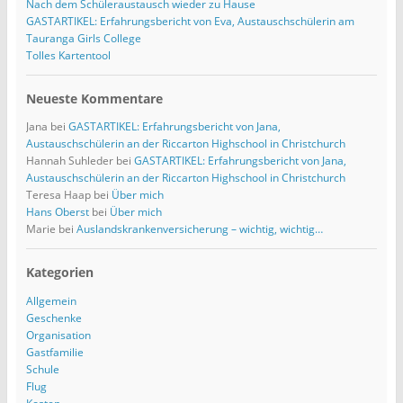
r
Nach dem Schüleraustausch wieder zu Hause
e
GASTARTIKEL: Erfahrungsbericht von Eva, Austauschschülerin am
s
Tauranga Girls College
s
Tolles Kartentool
e
Neueste Kommentare
Jana
bei
GASTARTIKEL: Erfahrungsbericht von Jana,
Austauschschülerin an der Riccarton Highschool in Christchurch
Hannah Suhleder
bei
GASTARTIKEL: Erfahrungsbericht von Jana,
Austauschschülerin an der Riccarton Highschool in Christchurch
Teresa Haap
bei
Über mich
Hans Oberst
bei
Über mich
Marie
bei
Auslandskrankenversicherung – wichtig, wichtig…
Kategorien
Allgemein
Geschenke
Organisation
Gastfamilie
Schule
Flug