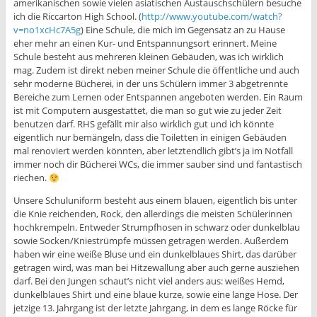
amerikanischen sowie vielen asiatischen Austauschschülern besuche
ich die Riccarton High School. (
http://www.youtube.com/watch?
v=no1xcHc7A5g
) Eine Schule, die mich im Gegensatz an zu Hause
eher mehr an einen Kur- und Entspannungsort erinnert. Meine
Schule besteht aus mehreren kleinen Gebäuden, was ich wirklich
mag. Zudem ist direkt neben meiner Schule die öffentliche und auch
sehr moderne Bücherei, in der uns Schülern immer 3 abgetrennte
Bereiche zum Lernen oder Entspannen angeboten werden. Ein Raum
ist mit Computern ausgestattet, die man so gut wie zu jeder Zeit
benutzen darf. RHS gefällt mir also wirklich gut und ich könnte
eigentlich nur bemängeln, dass die Toiletten in einigen Gebäuden
mal renoviert werden könnten, aber letztendlich gibt’s ja im Notfall
immer noch dir Bücherei WCs, die immer sauber sind und fantastisch
riechen.
Unsere Schuluniform besteht aus einem blauen, eigentlich bis unter
die Knie reichenden, Rock, den allerdings die meisten Schülerinnen
hochkrempeln. Entweder Strumpfhosen in schwarz oder dunkelblau
sowie Socken/Kniestrümpfe müssen getragen werden. Außerdem
haben wir eine weiße Bluse und ein dunkelblaues Shirt, das darüber
getragen wird, was man bei Hitzewallung aber auch gerne ausziehen
darf. Bei den Jungen schaut’s nicht viel anders aus: weißes Hemd,
dunkelblaues Shirt und eine blaue kurze, sowie eine lange Hose. Der
jetzige 13. Jahrgang ist der letzte Jahrgang, in dem es lange Röcke für