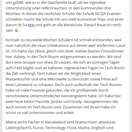
uns gefällt, wie es in der Gastfamilie läuft, ob wir irgendwo
Unterstützung oder Hilfe brauchen. In den kommenden drei
Wochen, in denen die restlichen Schüler der Schule NCQA Examen
schreiben macht die Schule mit uns viele kostenlose Trips und einer
davon ist 5-tägig und geht an die Westküste. Darauf freue ich mich
sehr
.
Kontakt zu neuseeländischen Schülern ist schnell entstanden, weil
man natürlich die neue Unbekannte aus einem weit entfernten Land
ist. Ich hatte das Glück, gleich von einer meiner besten Freundinnen
hier, Kelsey, in den Tech-Room mitgenommen zu werden. Wir sind
dort eine Gruppe von etwa 20 Leuten, die sich an sonnigen Tagen
auf’s Feld begibt und an kälteren, regnerischen Tagen im Tech-Room
die Zeit verbringt. Dort haben wir die Möglichkeit einen
Wasserkocher und eine Mikrowelle zu benutzen sowie Filme auf
einer Leinwand zu schauen. Doch auch außerhalb der Tech-Rooms
habe ich viele Freunde gefunden, die ich größtenteils durch
verschiedene Unterrichtsfächer kennengelernt habe. Ich habe hier
zwei neue beste Freunde, Jordan und Grady, dazugewonnen, die
auch immer im Tech-Room sind. Zusammen mit ihnen habe ich
schon so viel unternommen und erlebt.
Meine sechs Fächer in Neuseeland sind Drama (mein absolutes
Lieblingsfach!!), Kunst, Technology: Food, Mathe, Englisch und