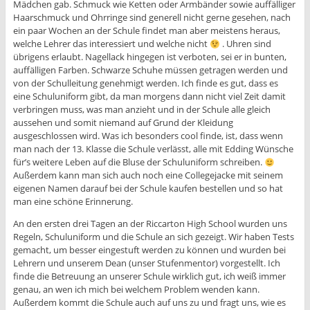
Mädchen gab. Schmuck wie Ketten oder Armbänder sowie auffälliger
Haarschmuck und Ohrringe sind generell nicht gerne gesehen, nach
ein paar Wochen an der Schule findet man aber meistens heraus,
welche Lehrer das interessiert und welche nicht
. Uhren sind
übrigens erlaubt. Nagellack hingegen ist verboten, sei er in bunten,
auffälligen Farben. Schwarze Schuhe müssen getragen werden und
von der Schulleitung genehmigt werden. Ich finde es gut, dass es
eine Schuluniform gibt, da man morgens dann nicht viel Zeit damit
verbringen muss, was man anzieht und in der Schule alle gleich
aussehen und somit niemand auf Grund der Kleidung
ausgeschlossen wird. Was ich besonders cool finde, ist, dass wenn
man nach der 13. Klasse die Schule verlässt, alle mit Edding Wünsche
für’s weitere Leben auf die Bluse der Schuluniform schreiben.
Außerdem kann man sich auch noch eine Collegejacke mit seinem
eigenen Namen darauf bei der Schule kaufen bestellen und so hat
man eine schöne Erinnerung.
An den ersten drei Tagen an der Riccarton High School wurden uns
Regeln, Schuluniform und die Schule an sich gezeigt. Wir haben Tests
gemacht, um besser eingestuft werden zu können und wurden bei
Lehrern und unserem Dean (unser Stufenmentor) vorgestellt. Ich
finde die Betreuung an unserer Schule wirklich gut, ich weiß immer
genau, an wen ich mich bei welchem Problem wenden kann.
Außerdem kommt die Schule auch auf uns zu und fragt uns, wie es