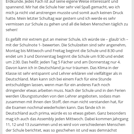
Erdkunde. Jedes Fach ist auf seine eigene Weise interessant und
spannend. Mir hat die Schule hier sehr viel Spaß gemacht, wo ich
mich ja nicht viel anstrengen musste und somit auch keinen Druck
hatte. Mein letzter Schultag war gestern und ich werde es sehr
vermissen zur Schule zu gehen und all die lieben Menschen täglich zu
sehen!
Es gefällt mir extrem gut an meiner Schule, ich würde sie – glaub‘ ich –
mit der Schulnote 1- bewerten. Die Schulzeiten sind sehr angenehm,
Montag bis Mittwoch und Freitag beginnt die Schule und 8:30 und
endet um 3 und Donnerstag beginnt die Schule um 9:30 und endet
um 2:30. Das heißt: jeden Tag 5 Fächer und am Donnerstag nur 4.
Davon kann ich in Deutschland ja nur träumen. Das Klima in der
Klasse ist sehr entspannt und Lehrer erklären viel vielfältiger als in
Deutschland. Man kann sich bei einem Fach für eine Stunde
entschuldigen lassen, wenn man für ein anderes Fach noch
dringender etwas arbeiten muss. Nach der Schule und in den Ferien
werden Übungsstunden von den Lehrer angeboten, sodass man
zusammen mit ihnen den Stoff, den man nicht verstanden hat, für
die Examen nochmal wiederholen kann. Das fände ich in
Deutschland auch prima, würde es so etwas geben. Ganz besonders
mag ich auch das Assembly jeden Mittwoch. Dabei kommen Jahrgang
11, 12 und 13 zusammen und es wird von verschiedenen Menschen
der Schule berichtet, was so geschehen ist und was demnächst