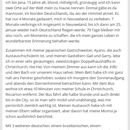
Ich bin Jana, 15 Jahre alt, blond, mittelgroß, grünäugig und ich kann
zwei Orte auf der Welt mein zu Hause nennen. Einmal gäbe es da
Hannover, im Norden Deutschlands, da, wo der Himmel atmet. Es
hat nur 4 Monate gedauert, mich in Neuseeland zu verlieben. 7
Monate verbringe ich insgesamt in Neuseeland, bis ich dann am 25.
Januar wieder nach Deutschland fliegen werde. 79 Tage bleiben mir
also noch, um Momente zu schaffen, die ich mein ganzes Leben in
wunderbarster Erinnerung behalten werde.
Zusammen mit meiner japanischen Gastschwester, Ayano, die auch
Austauschschülerin ist, und meinen Gasteltern Gail und Garry, lebe
ich in einer sehr geräumigen, zweistöckigen Doppelhaushälfte in
Christchurch, Hei Hei. Von meinem Zimmer aus kann ich die ‚hills‘
und den Bach vor unserem Haus sehen. Mein Bett habe ich mir ganz
nah ans Fenster geschoben, sodass ich morgens den Sonnenaufgang
und abends den Sternenhimmel betrachten kann. Mit dem Bus
wohne ich etwa 10 Minuten von meiner Schule in Christchurch,
Riccarton entfernt. Der Bus fährt alle halbe Stunde und auch direkt
bis in die City, so ist man sehr mobil und unabhängig, was mir
persönlich ziemlich wichtig ist. Meinen Austausch habe ich mit
meinen Eltern selber organisiert, aber davon hat meine Momsi ja
schon ausführlich berichtet.
Mit 3 weiteren deutschen, einem brasilianischen, einem