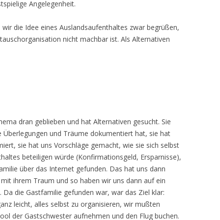
spielige Angelegenheit.
 wir die Idee eines Auslandsaufenthaltes zwar begrüßen,
auschorganisation nicht machbar ist. Als Alternativen
hema dran geblieben und hat Alternativen gesucht. Sie
hre Überlegungen und Träume dokumentiert hat, sie hat
miert, sie hat uns Vorschläge gemacht, wie sie sich selbst
haltes beteiligen würde (Konfirmationsgeld, Ersparnisse),
tfamilie über das Internet gefunden. Das hat uns dann
t mit ihrem Traum und so haben wir uns dann auf ein
. Da die Gastfamilie gefunden war, war das Ziel klar:
nz leicht, alles selbst zu organisieren, wir mußten
chool der Gastschwester aufnehmen und den Flug buchen.