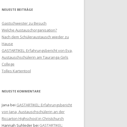
i
l
NEUESTE BEITRÄGE
-
A
Gastschwester zu Besuch
d
Welche Austauschorganisation?
r
Nach dem Schüleraustausch wieder zu
e
Hause
s
GASTARTIKEL: Erfahrungsbericht von Eva,
s
Austauschschülerin am Tauranga Girls
e
College
Tolles Kartentool
NEUESTE KOMMENTARE
Jana
bei
GASTARTIKEL: Erfahrungsbericht
von Jana, Austauschschülerin an der
Riccarton Highschool in Christchurch
Hannah Suhleder
bei
GASTARTIKEL: