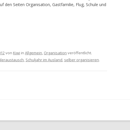
uf den Seiten Organisation, Gastfamilie, Flug, Schule und
012
von
Kiwi
in
Allgemein
,
Organisation
veröffentlicht.
leraustausch
,
Schuljahr im Ausland
,
selber organisieren
.