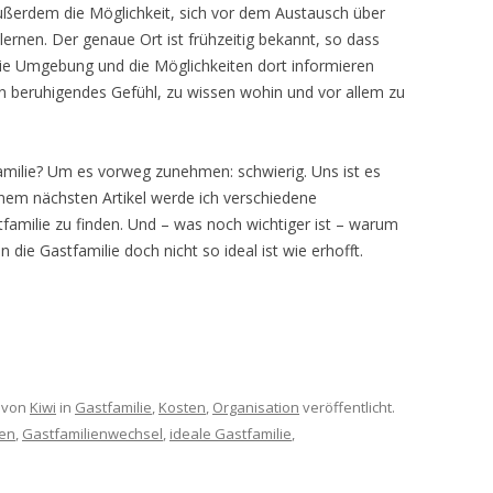
ußerdem die Möglichkeit, sich vor dem Austausch über
rnen. Der genaue Ort ist frühzeitig bekannt, so dass
die Umgebung und die Möglichkeiten dort informieren
 ein beruhigendes Gefühl, zu wissen wohin und vor allem zu
familie? Um es vorweg zunehmen: schwierig. Uns ist es
inem nächsten Artikel werde ich verschiedene
tfamilie zu finden. Und – was noch wichtiger ist – warum
die Gastfamilie doch nicht so ideal ist wie erhofft.
von
Kiwi
in
Gastfamilie
,
Kosten
,
Organisation
veröffentlicht.
den
,
Gastfamilienwechsel
,
ideale Gastfamilie
,