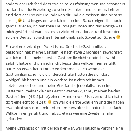
anders, aber Ich fand dass es eine tolle Erfahrung war und besonders
toll fand ich die Beziehung zwischen Schülern und Lehrern, Lehrer
sind dort eher so wie Freunde von dir und die meisten sind nicht so
streng
Und insgesamt war ich mit meiner Schule eigentlich auch
ganz zufrieden, ich hab tolle Freunde gefunden und das einzige was
mich gestört hat war dass es so viele Internationals und besonders
so viele Deutschsprachige Internationals gab. Soweit zur Schule
Ein weiterer wichtiger Punkt ist natürlich die Gastfamilie. Ich
persönlich hab meine Gastfamilie nach etwa 2 Monaten gewechselt
weil ich mich in meiner ersten Gastfamilie nicht sonderlich wohl
gefühlt hatte und ich mich nicht besonders willkommen gefühlt
hatte. So etwas kann immer vorkommen, auch wenn die
Gastfamilien schon viele andere Schüler hatten die sich dort
wohlgefühlt hatten und ein Wechsel ist nichts schlimmes.
Letztenendes bestand meine Gastfamilie jedenfalls ausmeinen
Gasteltern, meiner kleinen Gastschwester (2 Jahre), meinen beiden
Gastbrüdern (4 & 5 Jahre), einem Hund sowie 2 Katzen und ich hatte
dort eine echt tolle Zeit.
Ich war die erste Schülerin und die haben
zwar nicht so viel mit mir unternommen, aber ich hab mich einfach
Willkommen gefühlt und hab so etwas wie eine Zweite Familie
gefunden.
Meine Organisation mit der ich hier war, war Hausch & Partner, eine