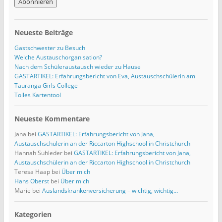
M
a
i
l
Neueste Beiträge
-
A
Gastschwester zu Besuch
d
Welche Austauschorganisation?
r
Nach dem Schüleraustausch wieder zu Hause
e
GASTARTIKEL: Erfahrungsbericht von Eva, Austauschschülerin am
s
Tauranga Girls College
s
Tolles Kartentool
e
Neueste Kommentare
Jana
bei
GASTARTIKEL: Erfahrungsbericht von Jana,
Austauschschülerin an der Riccarton Highschool in Christchurch
Hannah Suhleder
bei
GASTARTIKEL: Erfahrungsbericht von Jana,
Austauschschülerin an der Riccarton Highschool in Christchurch
Teresa Haap
bei
Über mich
Hans Oberst
bei
Über mich
Marie
bei
Auslandskrankenversicherung – wichtig, wichtig…
Kategorien