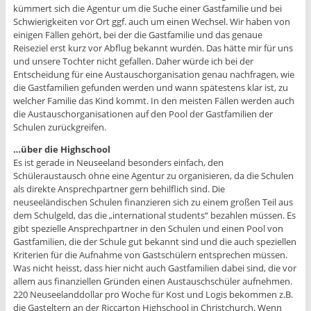
kümmert sich die Agentur um die Suche einer Gastfamilie und bei
Schwierigkeiten vor Ort ggf. auch um einen Wechsel. Wir haben von
einigen Fällen gehört, bei der die Gastfamilie und das genaue
Reiseziel erst kurz vor Abflug bekannt wurden. Das hätte mir für uns
und unsere Tochter nicht gefallen. Daher würde ich bei der
Entscheidung für eine Austauschorganisation genau nachfragen, wie
die Gastfamilien gefunden werden und wann spätestens klar ist, zu
welcher Familie das Kind kommt. In den meisten Fällen werden auch
die Austauschorganisationen auf den Pool der Gastfamilien der
Schulen zurückgreifen.
…über die Highschool
Es ist gerade in Neuseeland besonders einfach, den
Schüleraustausch ohne eine Agentur zu organisieren, da die Schulen
als direkte Ansprechpartner gern behilflich sind. Die
neuseeländischen Schulen finanzieren sich zu einem großen Teil aus
dem Schulgeld, das die „international students“ bezahlen müssen. Es
gibt spezielle Ansprechpartner in den Schulen und einen Pool von
Gastfamilien, die der Schule gut bekannt sind und die auch speziellen
Kriterien für die Aufnahme von Gastschülern entsprechen müssen.
Was nicht heisst, dass hier nicht auch Gastfamilien dabei sind, die vor
allem aus finanziellen Gründen einen Austauschschüler aufnehmen.
220 Neuseelanddollar pro Woche für Kost und Logis bekommen z.B.
die Gasteltern an der Riccarton Highschool in Christchurch. Wenn