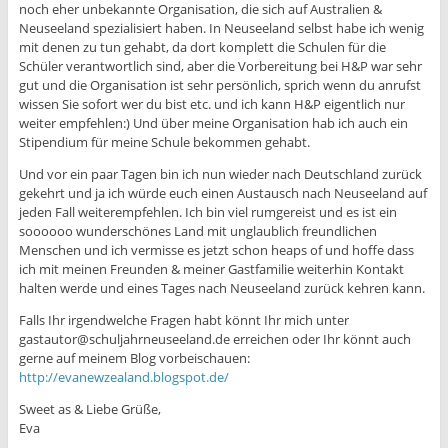
noch eher unbekannte Organisation, die sich auf Australien &
Neuseeland spezialisiert haben. In Neuseeland selbst habe ich wenig
mit denen zu tun gehabt, da dort komplett die Schulen für die
Schüler verantwortlich sind, aber die Vorbereitung bei H&P war sehr
gut und die Organisation ist sehr persönlich, sprich wenn du anrufst
wissen Sie sofort wer du bist etc. und ich kann H&P eigentlich nur
weiter empfehlen:) Und über meine Organisation hab ich auch ein
Stipendium für meine Schule bekommen gehabt.
Und vor ein paar Tagen bin ich nun wieder nach Deutschland zurück
gekehrt und ja ich würde euch einen Austausch nach Neuseeland auf
jeden Fall weiterempfehlen. Ich bin viel rumgereist und es ist ein
soooooo wunderschönes Land mit unglaublich freundlichen
Menschen und ich vermisse es jetzt schon heaps of und hoffe dass
ich mit meinen Freunden & meiner Gastfamilie weiterhin Kontakt
halten werde und eines Tages nach Neuseeland zurück kehren kann.
Falls Ihr irgendwelche Fragen habt könnt Ihr mich unter
gastautor@schuljahrneuseeland.de erreichen oder Ihr könnt auch
gerne auf meinem Blog vorbeischauen:
http://evanewzealand.blogspot.de/
Sweet as & Liebe Grüße,
Eva