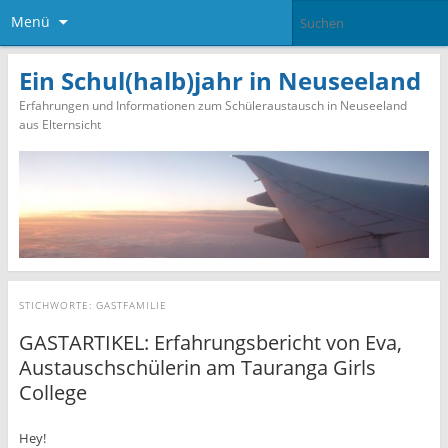
Menü
Ein Schul(halb)jahr in Neuseeland
Erfahrungen und Informationen zum Schüleraustausch in Neuseeland
aus Elternsicht
STICHWORTE:
GASTFAMILIE
GASTARTIKEL: Erfahrungsbericht von Eva,
Austauschschülerin am Tauranga Girls
College
Hey!