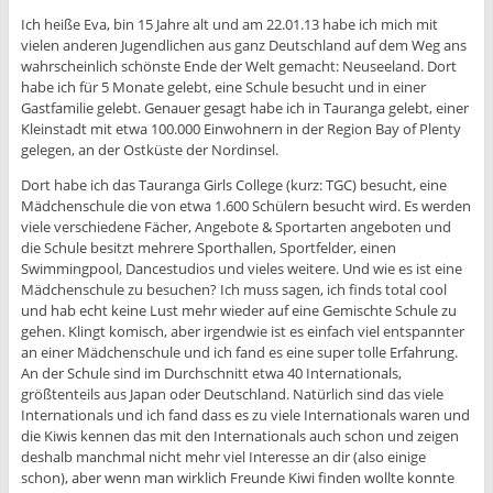
Ich heiße Eva, bin 15 Jahre alt und am 22.01.13 habe ich mich mit
vielen anderen Jugendlichen aus ganz Deutschland auf dem Weg ans
wahrscheinlich schönste Ende der Welt gemacht: Neuseeland. Dort
habe ich für 5 Monate gelebt, eine Schule besucht und in einer
Gastfamilie gelebt. Genauer gesagt habe ich in Tauranga gelebt, einer
Kleinstadt mit etwa 100.000 Einwohnern in der Region Bay of Plenty
gelegen, an der Ostküste der Nordinsel.
Dort habe ich das Tauranga Girls College (kurz: TGC) besucht, eine
Mädchenschule die von etwa 1.600 Schülern besucht wird. Es werden
viele verschiedene Fächer, Angebote & Sportarten angeboten und
die Schule besitzt mehrere Sporthallen, Sportfelder, einen
Swimmingpool, Dancestudios und vieles weitere. Und wie es ist eine
Mädchenschule zu besuchen? Ich muss sagen, ich finds total cool
und hab echt keine Lust mehr wieder auf eine Gemischte Schule zu
gehen. Klingt komisch, aber irgendwie ist es einfach viel entspannter
an einer Mädchenschule und ich fand es eine super tolle Erfahrung.
An der Schule sind im Durchschnitt etwa 40 Internationals,
größtenteils aus Japan oder Deutschland. Natürlich sind das viele
Internationals und ich fand dass es zu viele Internationals waren und
die Kiwis kennen das mit den Internationals auch schon und zeigen
deshalb manchmal nicht mehr viel Interesse an dir (also einige
schon), aber wenn man wirklich Freunde Kiwi finden wollte konnte