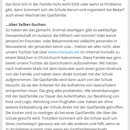
das Kind sich in der Familie nicht wohl fühlt oder wenn es Probleme
gibt, dann kümmert sich die Schule darum und organisiert bei Bedarf
auch einen Wechsel der Gastfamilie.
…über Selber-Suchen
So haben wir das gemacht. Erstmal überlegen: gibt es weitläufige
Verwandschaft im Ausland, die hilfreich sein könnte? Oder kennt
jemand im Freundes- oder Bekanntenkreis vielleicht jemanden in
Neuseeland, der jemanden kennt usw… Hatten wir alles nicht, aber
unsere Tochter hat über
www.interpals.net
im Internet Kontakt zu
einem Mädchen in Christchurch bekommen. Diese Familie war gern
bereit unsere Tochter als Gastschülerin aufzunehmen. Wir hatten
nach mehreren Mails mit dem Gastvater auch einen guten Eindruck
von der Familie und haben dann direkt Kontakt mit der Schule
aufgenommen. Die Gastfamilie wird dann auch von der Schule
besucht, da sie den Kriterien für die Aufnahme von Gastschülern
entsprechen muss. Das ging alles problemlos. Alle Vereinbarungen
mit der Gastfamilie zur Dauer des Aufenthaltes, zur Bezahlung von
Kost und Logis, Abholung vom Flughafen usw. haben wir ohne
weitere Einbeziehung der Schule direkt mit der Gastfamilie getroffen.
Die Kosten sind so niedriger als bei einer Gastfamilie, die über die
Schule gesucht wird. Trotzdem kümmert sich die Schule auch um
diese „homestays“ genauso wie um alle anderen und hilft, wenn es
zu Problemen kommt oder wenn ein Gastfamilienwechseln