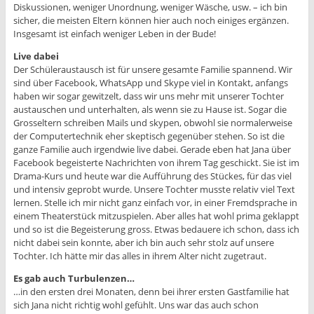
Diskussionen, weniger Unordnung, weniger Wäsche, usw. – ich bin
sicher, die meisten Eltern können hier auch noch einiges ergänzen.
Insgesamt ist einfach weniger Leben in der Bude!
Live dabei
Der Schüleraustausch ist für unsere gesamte Familie spannend. Wir
sind über Facebook, WhatsApp und Skype viel in Kontakt, anfangs
haben wir sogar gewitzelt, dass wir uns mehr mit unserer Tochter
austauschen und unterhalten, als wenn sie zu Hause ist. Sogar die
Grosseltern schreiben Mails und skypen, obwohl sie normalerweise
der Computertechnik eher skeptisch gegenüber stehen. So ist die
ganze Familie auch irgendwie live dabei. Gerade eben hat Jana über
Facebook begeisterte Nachrichten von ihrem Tag geschickt. Sie ist im
Drama-Kurs und heute war die Aufführung des Stückes, für das viel
und intensiv geprobt wurde. Unsere Tochter musste relativ viel Text
lernen. Stelle ich mir nicht ganz einfach vor, in einer Fremdsprache in
einem Theaterstück mitzuspielen. Aber alles hat wohl prima geklappt
und so ist die Begeisterung gross. Etwas bedauere ich schon, dass ich
nicht dabei sein konnte, aber ich bin auch sehr stolz auf unsere
Tochter. Ich hätte mir das alles in ihrem Alter nicht zugetraut.
Es gab auch Turbulenzen…
…in den ersten drei Monaten, denn bei ihrer ersten Gastfamilie hat
sich Jana nicht richtig wohl gefühlt. Uns war das auch schon