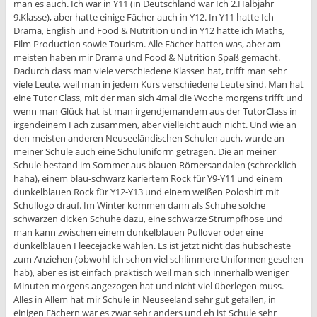
man es auch. Ich war in Y11 (in Deutschland war Ich 2.Halbjahr
9.Klasse), aber hatte einige Fächer auch in Y12. In Y11 hatte Ich
Drama, English und Food & Nutrition und in Y12 hatte ich Maths,
Film Production sowie Tourism. Alle Fächer hatten was, aber am
meisten haben mir Drama und Food & Nutrition Spaß gemacht.
Dadurch dass man viele verschiedene Klassen hat, trifft man sehr
viele Leute, weil man in jedem Kurs verschiedene Leute sind. Man hat
eine Tutor Class, mit der man sich 4mal die Woche morgens trifft und
wenn man Glück hat ist man irgendjemandem aus der TutorClass in
irgendeinem Fach zusammen, aber vielleicht auch nicht. Und wie an
den meisten anderen Neuseeländischen Schulen auch, wurde an
meiner Schule auch eine Schuluniform getragen. Die an meiner
Schule bestand im Sommer aus blauen Römersandalen (schrecklich
haha), einem blau-schwarz kariertem Rock für Y9-Y11 und einem
dunkelblauen Rock für Y12-Y13 und einem weißen Poloshirt mit
Schullogo drauf. Im Winter kommen dann als Schuhe solche
schwarzen dicken Schuhe dazu, eine schwarze Strumpfhose und
man kann zwischen einem dunkelblauen Pullover oder eine
dunkelblauen Fleecejacke wählen. Es ist jetzt nicht das hübscheste
zum Anziehen (obwohl ich schon viel schlimmere Uniformen gesehen
hab), aber es ist einfach praktisch weil man sich innerhalb weniger
Minuten morgens angezogen hat und nicht viel überlegen muss.
Alles in Allem hat mir Schule in Neuseeland sehr gut gefallen, in
einigen Fächern war es zwar sehr anders und eh ist Schule sehr