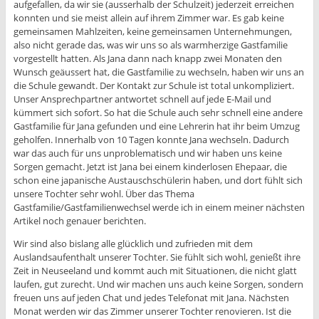
aufgefallen, da wir sie (ausserhalb der Schulzeit) jederzeit erreichen
konnten und sie meist allein auf ihrem Zimmer war. Es gab keine
gemeinsamen Mahlzeiten, keine gemeinsamen Unternehmungen,
also nicht gerade das, was wir uns so als warmherzige Gastfamilie
vorgestellt hatten. Als Jana dann nach knapp zwei Monaten den
Wunsch geäussert hat, die Gastfamilie zu wechseln, haben wir uns an
die Schule gewandt. Der Kontakt zur Schule ist total unkompliziert.
Unser Ansprechpartner antwortet schnell auf jede E-Mail und
kümmert sich sofort. So hat die Schule auch sehr schnell eine andere
Gastfamilie für Jana gefunden und eine Lehrerin hat ihr beim Umzug
geholfen. Innerhalb von 10 Tagen konnte Jana wechseln. Dadurch
war das auch für uns unproblematisch und wir haben uns keine
Sorgen gemacht. Jetzt ist Jana bei einem kinderlosen Ehepaar, die
schon eine japanische Austauschschülerin haben, und dort fühlt sich
unsere Tochter sehr wohl. Über das Thema
Gastfamilie/Gastfamilienwechsel werde ich in einem meiner nächsten
Artikel noch genauer berichten.
Wir sind also bislang alle glücklich und zufrieden mit dem
Auslandsaufenthalt unserer Tochter. Sie fühlt sich wohl, genießt ihre
Zeit in Neuseeland und kommt auch mit Situationen, die nicht glatt
laufen, gut zurecht. Und wir machen uns auch keine Sorgen, sondern
freuen uns auf jeden Chat und jedes Telefonat mit Jana. Nächsten
Monat werden wir das Zimmer unserer Tochter renovieren. Ist die