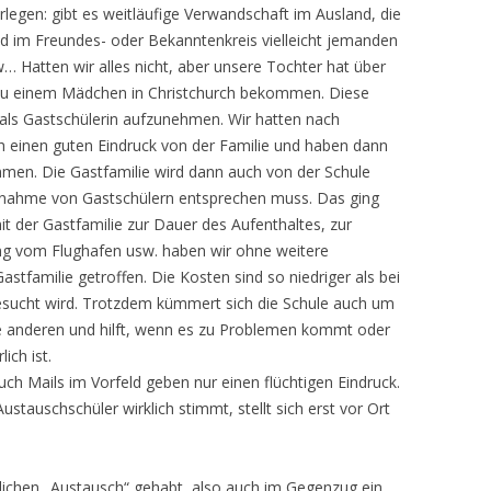
legen: gibt es weitläufige Verwandschaft im Ausland, die
nd im Freundes- oder Bekanntenkreis vielleicht jemanden
 Hatten wir alles nicht, aber unsere Tochter hat über
zu einem Mädchen in Christchurch bekommen. Diese
 als Gastschülerin aufzunehmen. Wir hatten nach
 einen guten Eindruck von der Familie und haben dann
mmen. Die Gastfamilie wird dann auch von der Schule
Aufnahme von Gastschülern entsprechen muss. Das ging
it der Gastfamilie zur Dauer des Aufenthaltes, zur
ng vom Flughafen usw. haben wir ohne weitere
astfamilie getroffen. Die Kosten sind so niedriger als bei
 gesucht wird. Trotzdem kümmert sich die Schule auch um
e anderen und hilft, wenn es zu Problemen kommt oder
ich ist.
ch Mails im Vorfeld geben nur einen flüchtigen Eindruck.
stauschschüler wirklich stimmt, stellt sich erst vor Ort
rklichen „Austausch“ gehabt, also auch im Gegenzug ein