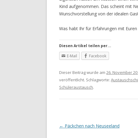
Kind aufgenommen. Das scheint mit Neu
Wunschvorstellung von der idealen Gast
Was habt Ihr für Erfahrungen mit Eur
Diesen Artikel teilen per...
E-Mail
Facebook
Dieser Beitrag wurde am
26. November 20
veröffentlicht. Schlagworte:
Austauschsch
Schüleraustausch
.
Artikel-Navigation
←
Päckchen nach Neuseeland