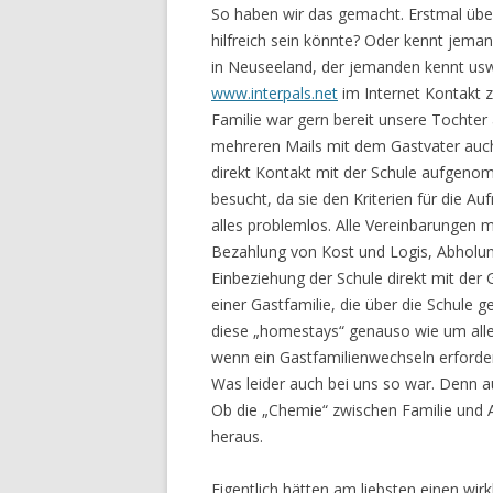
So haben wir das gemacht. Erstmal über
hilfreich sein könnte? Oder kennt jema
in Neuseeland, der jemanden kennt usw…
www.interpals.net
im Internet Kontakt 
Familie war gern bereit unsere Tochter
mehreren Mails mit dem Gastvater auch
direkt Kontakt mit der Schule aufgeno
besucht, da sie den Kriterien für die 
alles problemlos. Alle Vereinbarungen m
Bezahlung von Kost und Logis, Abholu
Einbeziehung der Schule direkt mit der G
einer Gastfamilie, die über die Schule
diese „homestays“ genauso wie um all
wenn ein Gastfamilienwechseln erforderl
Was leider auch bei uns so war. Denn au
Ob die „Chemie“ zwischen Familie und Au
heraus.
Eigentlich hätten am liebsten einen wi