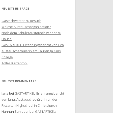
i
l
NEUESTE BEITRÄGE
-
A
Gastschwester zu Besuch
d
Welche Austauschorganisation?
r
Nach dem Schüleraustausch wieder zu
e
Hause
s
GASTARTIKEL: Erfahrungsbericht von Eva,
s
Austauschschülerin am Tauranga Girls
e
College
Tolles Kartentool
NEUESTE KOMMENTARE
Jana
bei
GASTARTIKEL: Erfahrungsbericht
von Jana, Austauschschülerin an der
Riccarton Highschool in Christchurch
Hannah Suhleder
bei
GASTARTIKEL: