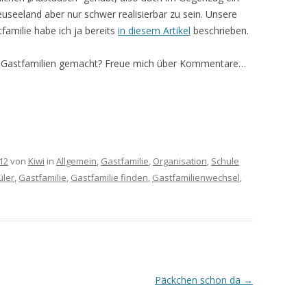
seeland aber nur schwer realisierbar zu sein. Unsere
familie habe ich ja bereits
in diesem Artikel
beschrieben.
en Gastfamilien gemacht? Freue mich über Kommentare…
12
von
Kiwi
in
Allgemein
,
Gastfamilie
,
Organisation
,
Schule
üler
,
Gastfamilie
,
Gastfamilie finden
,
Gastfamilienwechsel
,
Päckchen schon da
→